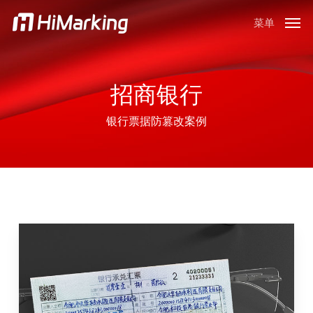
跳
菜单
到
主
内
容
招商银行
银行票据防篡改案例