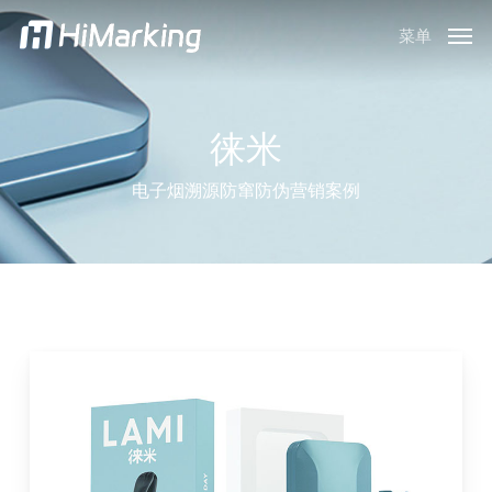
跳
菜单
到
主
内
容
徕米
电子烟溯源防窜防伪营销案例