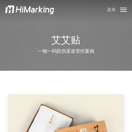
跳
菜单
到
主
内
容
艾艾贴
一物一码防伪渠道管控案例