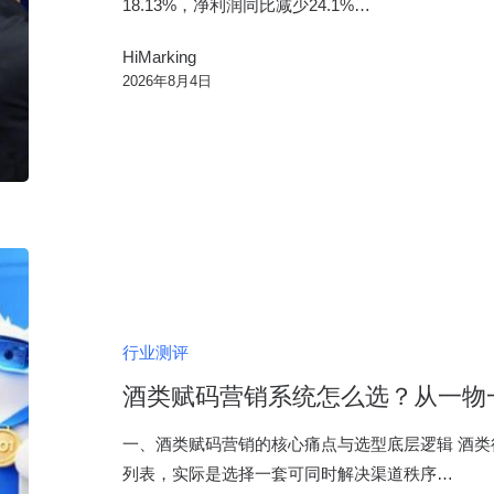
企
18.13%，净利润同比减少24.1%…
逆
HiMarking
势
2026年8月4日
增
长
的
秘
密
武
酒
器
类
赋
码
行业测评
营
酒类赋码营销系统怎么选？从一物
销
系
一、酒类赋码营销的核心痛点与选型底层逻辑 酒
统
列表，实际是选择一套可同时解决渠道秩序…