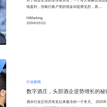
对于制造企业的管理者而言，一个令人费解且焦虑
心
制
续盈利，但银行账户里的现金却捉襟见肘，甚…
解
造
法
HiMarking
企
2026年8月5日
业
的
现
金
流？
数
字
酒
庄，
行业新闻
头
数字酒庄，头部酒企逆势增长的秘
部
酒
酒水行业正经历有史以来最冷的一个冬天。 2025