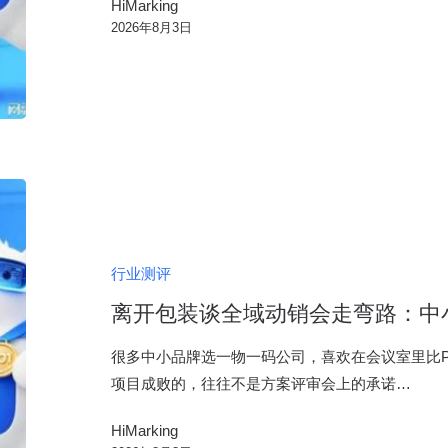
HiMarking
一
2026年8月3日
物
一
码
服
务
离
开
包
装
行业测评
谈
离开包装谈全域动销会走弯路：中
全
域
很多中小品牌选一物一码公司，喜欢在会议室里比P
动
项目成败的，往往不是方案评审会上的承诺…
销
HiMarking
会