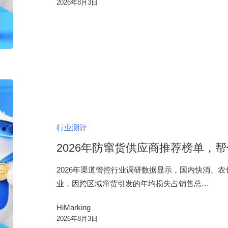
2026年8月3日
走
弯
路：
中
小
品
2026
牌
年
一
防
物
窜
行业测评
一
货
码
2026年防窜货供应商推荐榜单，
供
选
应
2026年渠道管控行业调研数据显示，国内快消、
型
商
业，因跨区域窜货引发的年均损失占销售总…
推
HiMarking
荐
2026年8月3日
榜