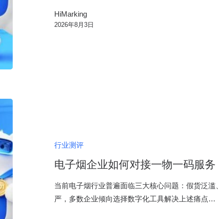
怎
HiMarking
么
2026年8月3日
选？
从
一
物
一
码
电
到
子
增
烟
长
企
行业测评
闭
业
环
电子烟企业如何对接一物一码服务
如
何
当前电子烟行业普遍面临三大核心问题：假货泛滥
对
严，多数企业倾向选择数字化工具解决上述痛点…
接