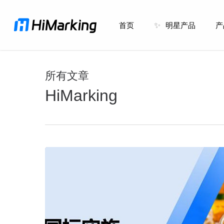
跳
到
首页
✨
明星产品
产
主
内
容
所有文章
HiMarking