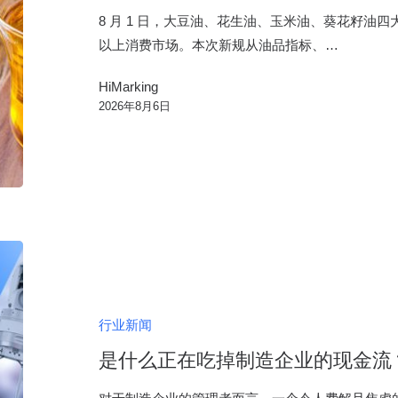
国
8 月 1 日，大豆油、花生油、玉米油、葵花籽油
标
以上消费市场。本次新规从油品指标、…
实
HiMarking
施，
2026年8月6日
全
链
路
一
物
一
是
码
什
数
么
字
正
行业新闻
化
在
成
是什么正在吃掉制造企业的现金流
吃
核
掉