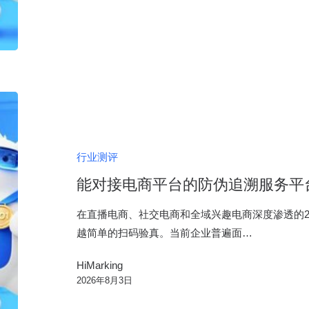
单，
帮
你
精
准
能
锁
对
客
接
电
行业测评
商
能对接电商平台的防伪追溯服务平
平
台
在直播电商、社交电商和全域兴趣电商深度渗透的20
的
越简单的扫码验真。当前企业普遍面…
防
HiMarking
伪
2026年8月3日
追
溯