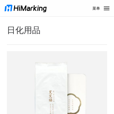
跳
菜单
到
主
内
日化用品
容