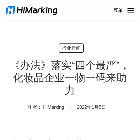
跳
菜单
到
主
内
容
行业新闻
《办法》落实“四个最严”，
化妆品企业一物一码来助
力
作者：
HiMarking
2022年1月5日