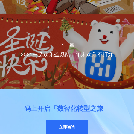
下一篇
2021中选欢乐圣诞趴，年末欢乐不打烊
码上开启「
数智化转型之旅
」
立即咨询