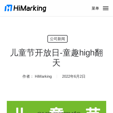
跳
菜单
到
主
内
容
公司新闻
儿童节开放日-童趣high翻
天
作者：
HiMarking
2022年6月2日