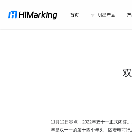
跳
到
首页
✨
明星产品
产
主
内
容
双
11月12日零点，2022年双十一正式
年是双十一的第十四个年头，随着电商行