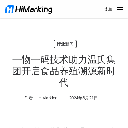
跳
菜单
到
主
内
容
行业新闻
一物一码技术助力温氏集
团开启食品养殖溯源新时
代
作者：
HiMarking
2024年6月21日