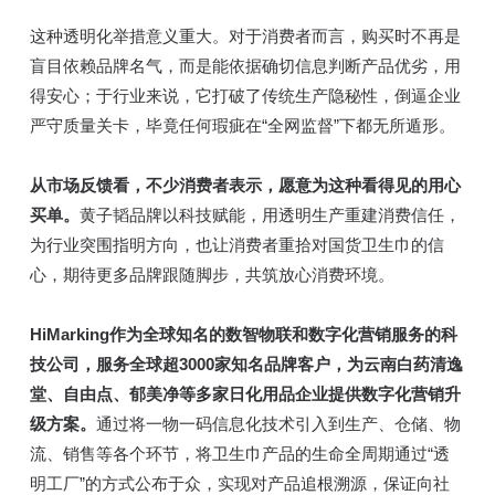
这种透明化举措意义重大。对于消费者而言，购买时不再是
盲目依赖品牌名气，而是能依据确切信息判断产品优劣，用
得安心；于行业来说，它打破了传统生产隐秘性，倒逼企业
严守质量关卡，毕竟任何瑕疵在“全网监督”下都无所遁形。
从市场反馈看，不少消费者表示，愿意为这种看得见的用心
买单。
黄子韬品牌以科技赋能，用透明生产重建消费信任，
为行业突围指明方向，也让消费者重拾对国货卫生巾的信
心，期待更多品牌跟随脚步，共筑放心消费环境。
HiMarking作为全球知名的数智物联和数字化营销服务的科
技公司，服务全球超3000家知名品牌客户，为云南白药清逸
堂、自由点、郁美净等多家日化用品企业提供数字化营销升
级方案。
通过将一物一码信息化技术引入到生产、仓储、物
流、销售等各个环节，将卫生巾产品的生命全周期通过“透
明工厂”的方式公布于众，实现对产品追根溯源，保证向社