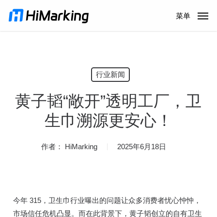
跳
菜单
到
主
内
容
行业新闻
黄子韬“敞开”透明工厂，卫
生巾溯源更安心！
作者：
HiMarking
2025年6月18日
今年 315，卫生巾行业曝出的问题让众多消费者忧心忡忡，
市场信任危机凸显。而在此背景下，黄子韬创立的自有卫生