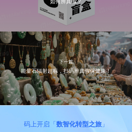
如何辨真假？
下一篇
能量石辐射超标，扫码辨真假保健康！
码上开启「
数智化转型之旅
」