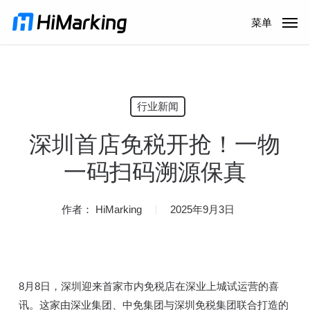
跳
菜单
到
主
内
容
行业新闻
深圳首店免税开抢！一物
一码扫码溯源保真
作者：
HiMarking
2025年9月3日
8月8日，深圳迎来首家市内免税店在深业上城试运营的喜
讯。这家由深业集团、中免集团与深圳免税集团联合打造的