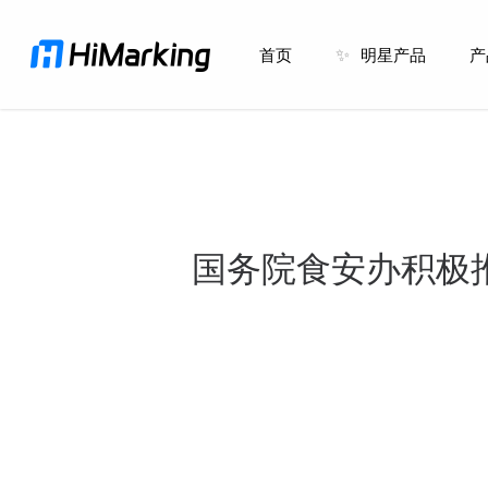
跳
到
首页
✨
明星产品
产
主
内
容
国务院食安办积极