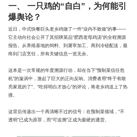
一、 一只鸡的“自白”，为何能引
爆舆论？
近日，中式快餐巨头老乡鸡做了一件“业内不敢做”的事——
它主动向社会公开了其招牌菜品“肥西老母鸡汤”的全程溯源
报告。从养殖基地的饲料、到屠宰加工、再到冷链配送，最
终到门店烹饪，所有关键信息一览无余。
这本是一次常规的年度溯源行动，却在当下“预制菜信任危
机”的漩涡中，激起了巨大的正向反响。消费者用“终于有敢
亮家底的了”、“吃得明白才放心”的评论，将老乡鸡送上了热
搜。
这背后传递出一个再清晰不过的信号：在预制菜领域，“不
透明”已成为原罪，而“可追溯”正成为最硬的通货。