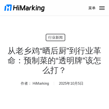
跳
菜单
到
主
内
容
行业新闻
从老乡鸡“晒后厨”到行业革
命：预制菜的“透明牌”该怎
么打？
作者：
HiMarking
2025年10月5日