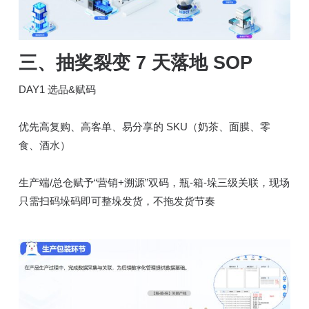
三、抽奖裂变 7 天落地 SOP
DAY1 选品&赋码
优先高复购、高客单、易分享的 SKU（奶茶、面膜、零
食、酒水）
生产端/总仓赋予“营销+溯源”双码，瓶-箱-垛三级关联，现场
只需扫码垛码即可整垛发货，不拖发货节奏