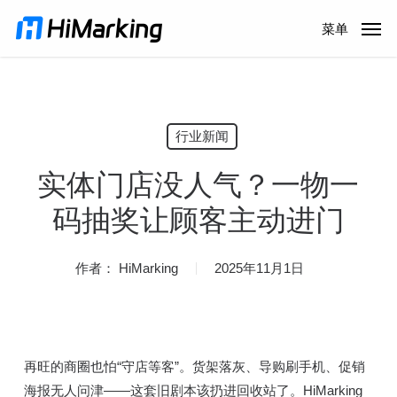
跳
菜单
到
主
内
容
行业新闻
实体门店没人气？一物一
码抽奖让顾客主动进门
作者：
HiMarking
2025年11月1日
再旺的商圈也怕“守店等客”。货架落灰、导购刷手机、促销
海报无人问津——这套旧剧本该扔进回收站了。HiMarking