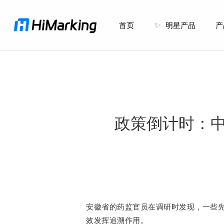
跳
到
首页
✨
明星产品
产
主
内
容
政策倒计时：中
安徽省的药监官员在调研时发现，一些
效发挥追溯作用。