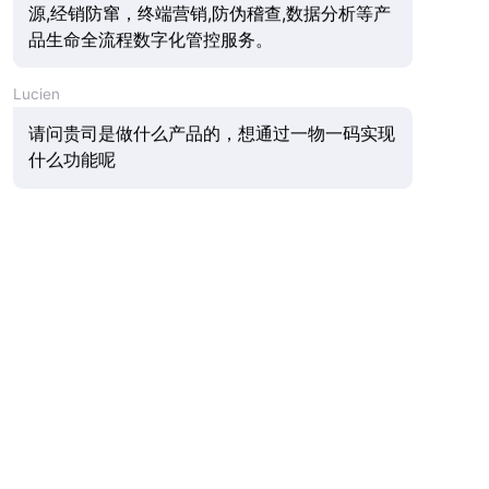
施“联单制度”，实现来源可查、去向可追、责任可究。面对
新规，企业如何快速响应？中选公司（HiMarking）凭借近
二十年一物一码深耕经验，提供从赋码、采集、关联到数据
管理的全链路溯源解决方案，助力液态食品企业轻松合规，
降本增效，构建品牌信任护城河。