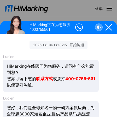
跳
菜单
到
主
内
HiMarking正在为您服务
4000755561
容
行业新闻
液态食品溯源新规落地，
HiMarking助您一键合规
作者：
HiMarking
2026年2月24日
2026年2月9日，市场监管总局发布《重点液态食品道路散装
运输联单管理工作规范》，明确要求液态食品运输全过程实