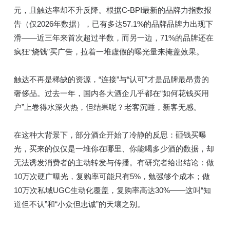
元，且触达率却不升反降。根据C-BPI最新的品牌力指数报
告（仅2026年数据），已有多达57.1%的品牌品牌力出现下
滑——近三年来首次超过半数，而另一边，71%的品牌还在
疯狂“烧钱”买广告，拉着一堆虚假的曝光量来掩盖效果。
触达不再是稀缺的资源，“连接”与“认可”才是品牌最昂贵的
奢侈品。过去一年，国内各大酒企几乎都在“如何花钱买用
户”上卷得水深火热，但结果呢？老客沉睡，新客无感。
在这种大背景下，部分酒企开始了冷静的反思：砸钱买曝
光，买来的仅仅是一堆你在哪里、你能喝多少酒的数据，却
无法诱发消费者的主动转发与传播。有研究者给出结论：做
10万次硬广曝光，复购率可能只有5%，勉强够个成本；做
10万次私域UGC生动化覆盖，复购率高达30%——这叫“知
道但不认”和“小众但忠诚”的天壤之别。