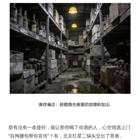
那有没有一条捷径，能让那些喝了你酒的人，心甘情愿上门
“自掏腰包帮你宣传”？有，北京红星二锅头交出了答卷。