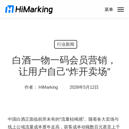
跳
菜单
到
主
内
容
行业新闻
白酒一物一码会员营销，
让用户自己“炸开卖场”
作者：
HiMarking
2026年5月12日
中国白酒正面临前所未有的“流量枯竭感”。随着各大卖场与
线上公域流量成本逐年走高，获客成本动辄数百元甚至上千