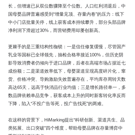
长，但增速已从双位数骤降至个位数。人口红利消退后，中
国母婴品牌普遍感受到“增量见顶、存量内卷”的压力：线下
中小门店批量关停，线上获客成本持续攀升，部分头部品牌
净利润下滑超过30%，而营销费用却屡创新高。
更棘手的是三重结构性枷锁：一是信任修复缓慢，尽管国产
乳业等国标已全球领先，抽检合格率接近100%，但历史阴
影导致消费者仍倾向于进口品牌，后者在高端市场占据近七
成份额；二是渠道效率低下，母婴渠道呈现高度碎片化，窜
货、价格冲突、导购激励失效普遍存在，平均库存周转天数
高达65天，远高于快消品行业均值；三是增长路径单一，多
数品牌依赖单品竞争，获客成本上升的同时新客转化率反而
下降，陷入“不投广告等死，投广告找死”的两难。
在这样的背景下，HiMarking提出“科研创新、渠道共生、品
类拓展、出口突破”四个维度，帮助母婴品牌在存量博弈中