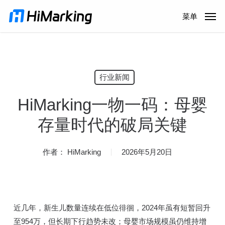
跳
菜单
到
主
内
容
行业新闻
HiMarking一物一码：母婴
存量时代的破局关键
作者：
HiMarking
2026年5月20日
近几年，新生儿数量连续在低位徘徊，2024年虽有短暂回升
至954万，但长期下行趋势未改；母婴市场规模虽仍维持增