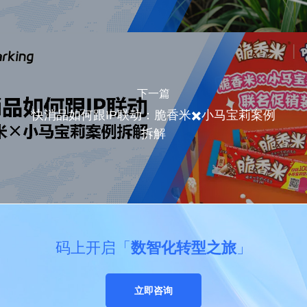
下一篇
快消品如何跟IP联动：脆香米✖️小马宝莉案例
拆解
码上开启「
数智化转型之旅
」
立即咨询