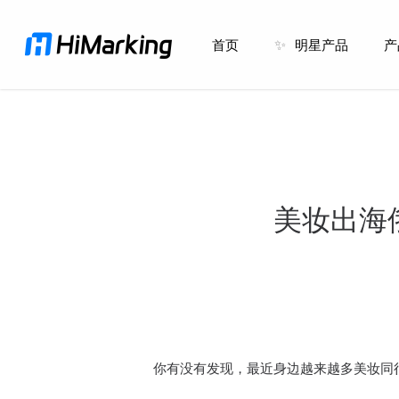
跳
到
首页
✨
明星产品
产
主
内
容
美妆出海
你有没有发现，最近身边越来越多美妆同