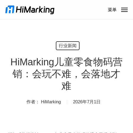
跳
菜单
到
主
内
容
行业新闻
HiMarking儿童零食物码营
销：会玩不难，会落地才
难
作者：
HiMarking
2026年7月1日