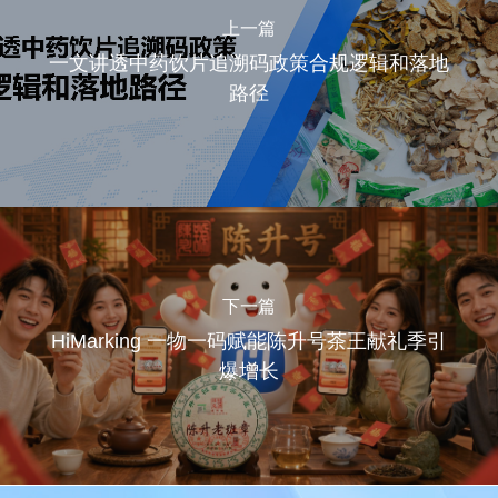
上一篇
一文讲透中药饮片追溯码政策合规逻辑和落地
路径
下一篇
HiMarking 一物一码赋能陈升号茶王献礼季引
爆增长