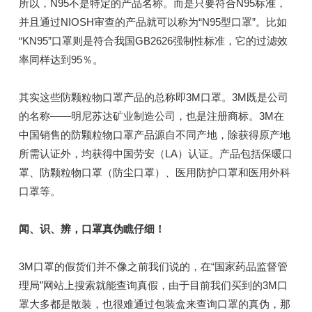
所以，N95不是特定的产品名称。而是只要符合N95标准，
并且通过NIOSH审查的产品就可以称为“N95型口罩”。比如
“KN95”口罩则是符合我国GB2626强制性标准，它的过滤效
率同样达到95％。
其实这些防颗粒物口罩产品的总称即3M口罩。3M既是公司
的名称——明尼苏达矿业制造公司，也是注册商标。3M在
中国销售的防颗粒物口罩产品源自不同产地，除获得原产地
所需认证外，均获得中国劳安（LA）认证。产品包括保暖口
罩、防颗粒物口罩（防尘口罩）、医用防护口罩和医用外科
口罩等。
闻、识、辨，口罩真伪瞧仔细！
3M口罩的假货们并不像之前我们说的，在“国家药品监督管
理局”网站上搜索就能查询真假，由于目前我们买到的3M口
罩大多都是散装，也很难通过包装盒来查询口罩的真伪，那