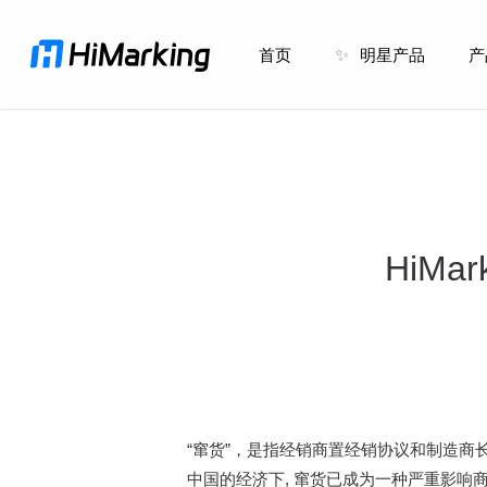
跳
到
首页
✨
明星产品
产
主
内
容
HiM
“窜货”，是指经销商置经销协议和制造
中国的经济下, 窜货已成为一种严重影