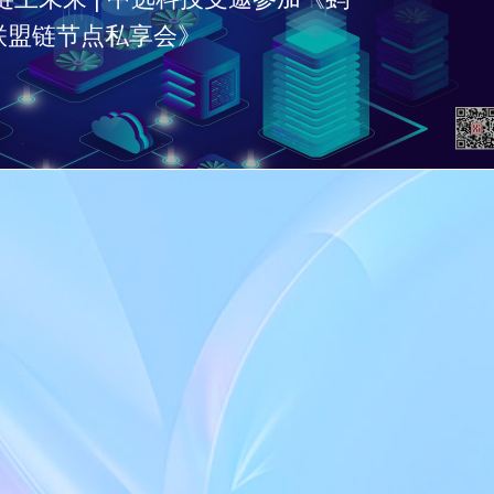
联盟链节点私享会》
」