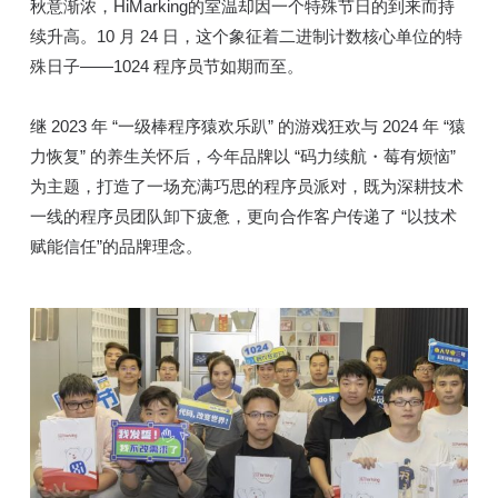
秋意渐浓，HiMarking的室温却因一个特殊节日的到来而持
续升高。10 月 24 日，这个象征着二进制计数核心单位的特
殊日子——1024 程序员节如期而至。
继 2023 年 “一级棒程序猿欢乐趴” 的游戏狂欢与 2024 年 “猿
力恢复” 的养生关怀后，今年品牌以 “码力续航・莓有烦恼”
为主题，打造了一场充满巧思的程序员派对，既为深耕技术
一线的程序员团队卸下疲惫，更向合作客户传递了 “以技术
赋能信任”的品牌理念。