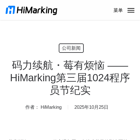
跳
菜单
到
主
内
容
公司新闻
码力续航・莓有烦恼 ——
HiMarking第三届1024程序
员节纪实
作者：
HiMarking
2025年10月25日