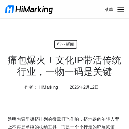
跳
菜单
到
主
内
容
行业新闻
痛包爆火！文化IP带活传统
行业，一物一码是关键
作者：
HiMarking
2026年2月12日
透明包窗里拥挤排列的徽章叮当作响，挤地铁的年轻人背
上不再是单纯的收纳工具，而是一个个行走的IP展览馆。