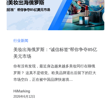
合
规
出
海
美
妆
行业新闻
出
美妆出海俄罗斯：“诚信标签”帮你争夺85亿
海
美元市场
俄
你有没有发现，最近身边越来越多美妆同行在聊俄
罗
罗斯？ 这真不是错觉。欧美品牌退出后留下的巨大
斯：
市场空白，正在被中国品牌快速填…
“诚
信
HiMarking
标
2026年6月12日
签”
帮