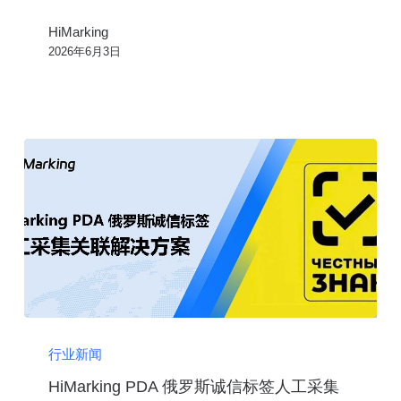
核
HiMarking
节
2026年6月3日
点
“前
移”，
没
有
诚
实
标
签
直
接
HiMarking
下
PDA
行业新闻
架
俄
HiMarking PDA 俄罗斯诚信标签人工采集