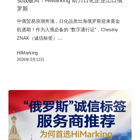
实战破局！HiMarking 助力日化企业出口俄
局！
罗斯
HiMarking
中俄贸易浪潮奔涌，日化品类出海俄罗斯迎来黄金
助
机遇期！作为入俄必备的 “数字通行证”，Chestny
力
ZNAK（诚信标签）…
日
化
HiMarking
企
2026年3月12日
业
出
口
俄
罗
斯