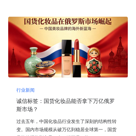
罗
斯
市
场
切
莫
踩
坑
诚
信
行业新闻
标
诚信标签：国货化妆品能否拿下万亿俄罗
签：
斯市场？
国
过去五年，中国化妆品行业发生了深刻的结构性转
货
变。国内市场规模从破万亿到稳居全球第一，国货
化