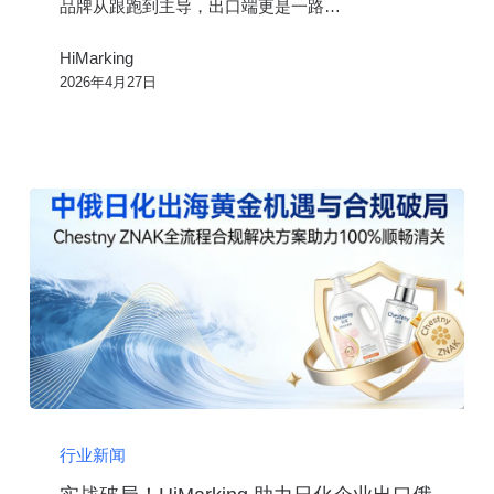
品牌从跟跑到主导，出口端更是一路…
妆
品
HiMarking
能
2026年4月27日
否
拿
下
万
亿
俄
罗
斯
市
场？
实
战
行业新闻
破