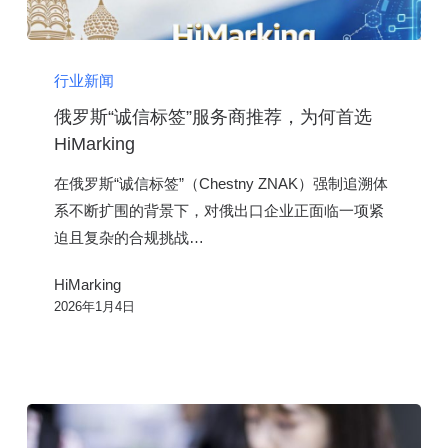
俄
罗
行业新闻
斯
俄罗斯“诚信标签”服务商推荐，为何首选
“诚
HiMarking
信
在俄罗斯“诚信标签”（Chestny ZNAK）强制追溯体
标
系不断扩围的背景下，对俄出口企业正面临一项紧
签”
迫且复杂的合规挑战…
服
务
HiMarking
商
2026年1月4日
推
荐，
为
何
首