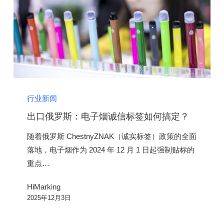
选
HiMarking
出
口
行业新闻
俄
出口俄罗斯：电子烟诚信标签如何搞定？
罗
随着俄罗斯 ChestnyZNAK（诚实标签）政策的全面
斯：
落地，电子烟作为 2024 年 12 月 1 日起强制贴标的
电
重点…
子
烟
HiMarking
诚
2025年12月3日
信
标