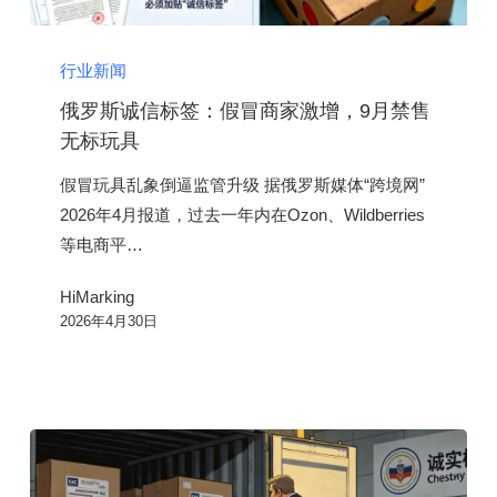
俄
罗
行业新闻
斯
俄罗斯诚信标签：假冒商家激增，9月禁售
诚
无标玩具
信
假冒玩具乱象倒逼监管升级 据俄罗斯媒体“跨境网”
标
2026年4月报道，过去一年内在Ozon、Wildberries
签：
等电商平…
假
冒
HiMarking
商
2026年4月30日
家
激
增，
9
月
禁