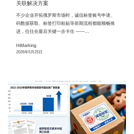
罗
关联解决方案
斯
不少企业开拓俄罗斯市场时，诚信标签账号申请、
诚
码数据获取、标签打印粘贴等前期流程都能顺畅推
信
进，往往在最后关键一步卡住 ——…
标
签
HiMarking
人
2026年5月25日
工
采
集
关
联
解
决
方
案