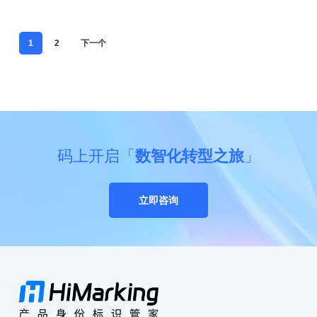
签
如
1
2
下一个
何
搞
定？
码上开启「
数智化转型之旅
」
立即咨询