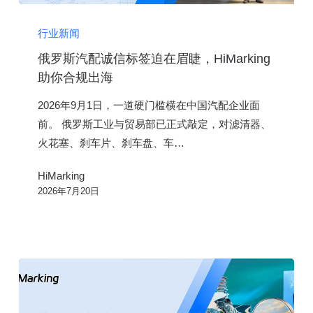
俄
罗
行业新闻
斯
俄罗斯汽配诚信标签迫在眉睫，HiMarking
汽
助你合规出海
配
2026年9月1日，一道硬门槛横在中国汽配企业面
诚
前。 俄罗斯工业与贸易部已正式敲定，对滤清器、
信
火花塞、刹车片、刹车盘、车…
标
签
HiMarking
迫
2026年7月20日
在
眉
睫，
HiMarking
助
你