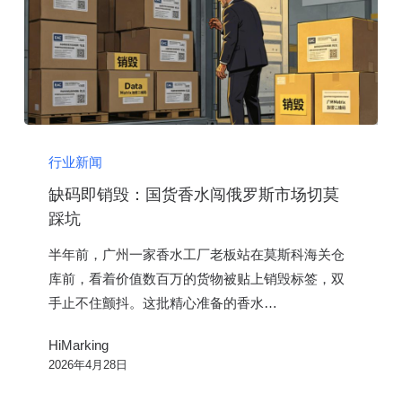
售
无
标
玩
具
缺
码
行业新闻
即
缺码即销毁：国货香水闯俄罗斯市场切莫
销
踩坑
毁：
半年前，广州一家香水工厂老板站在莫斯科海关仓
国
库前，看着价值数百万的货物被贴上销毁标签，双
货
手止不住颤抖。这批精心准备的香水…
香
水
HiMarking
闯
2026年4月28日
俄