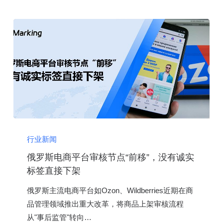
你
争
夺
85
亿
美
元
市
场
俄
罗
行业新闻
斯
俄罗斯电商平台审核节点“前移”，没有诚实
电
标签直接下架
商
俄罗斯主流电商平台如Ozon、Wildberries近期在商
平
品管理领域推出重大改革，将商品上架审核流程
台
从"事后监管"转向…
审