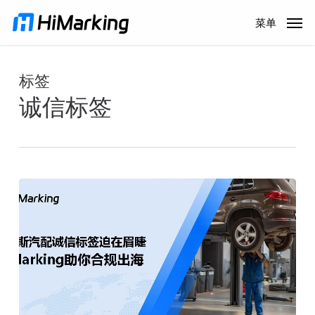
跳
菜单
到
主
内
标签
容
诚信标签